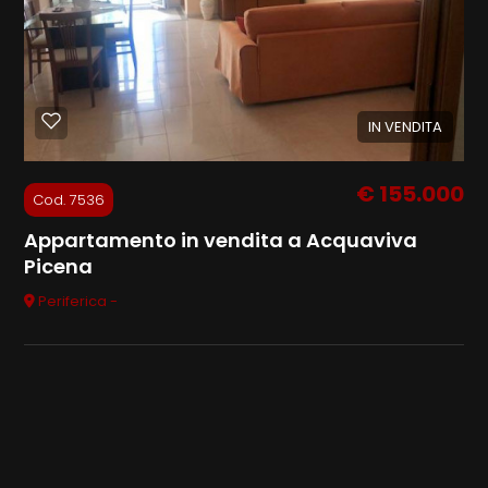
cercare
Ascoli Piceno
IN VENDITA
Acquaviva Picena
€ 155.000
Cod. 7536
Appartamento in vendita a Acquaviva
Picena
Tipologia
Periferica -
-
multiscelta
Qualsiasi
Residenziali