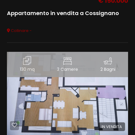
€ 150.000
Appartamento in vendita a Cossignano
Collinare -
130 mq
3 Camere
2 Bagni
IN VENDITA