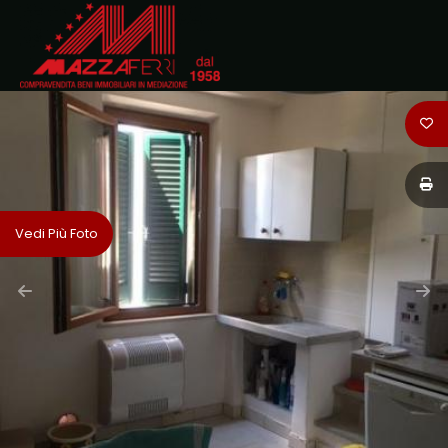
Codice
HOME
CHI
Contratto
SIAMO
Qualsiasi
IMMOBILI
Vedi Più Foto
Vendita
DOVE
SIAMO
Affitto
CONTATTI
Scegli
dove