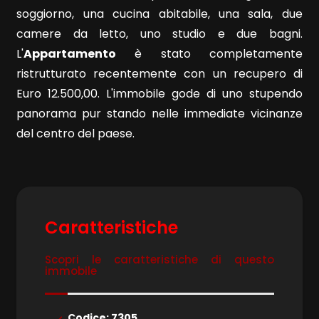
soggiorno, una cucina abitabile, una sala, due
camere da letto, uno studio e due bagni.
L'
Appartamento
è stato completamente
ristrutturato recentemente con un recupero di
Euro 12.500,00. L'immobile gode di uno stupendo
Locali
panorama pur stando nelle immediate vicinanze
minimi
del centro del paese.
Qualsiasi
1
Caratteristiche
2
Scopri le caratteristiche di questo
immobile
3
Codice: 7305