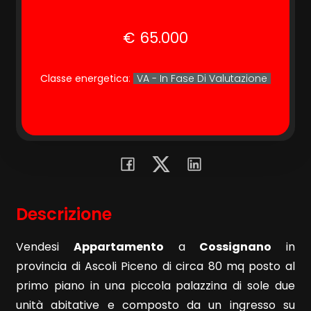
€ 65.000
Commerciali
Terreni
Classe energetica
:
VA - In Fase Di Valutazione
Prezzo
Descrizione
Vendesi
Appartamento
a
Cossignano
in
Totale
provincia di Ascoli Piceno di circa 80 mq posto al
mq
primo piano in una piccola palazzina di sole due
unità abitative e composto da un ingresso su