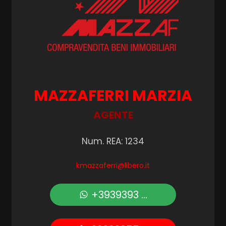
3
4
5
MAZZAFERRI MARZIA
AGENTE
5+
Num. REA: 1234
Altre
opzioni
kmazzaferri@libero.it
-
multiscelta
+3939393 ...
Giardino