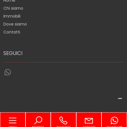
Home
Chi siamo
Immobili
Dove siamo
Contatti
SEGUICI
Torna su
Sitemap
Privacy Policy
Cookie Policy