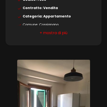
4
Contratto: Vendita
5
Categoria: Appartamento
Comune: Cossignano
5+
Totale mq: 70 mq
Camere: 2
Bagni
Bagni: 2
minimi
Locali: 5
Qualsiasi
Stato conservazione: Ristrutturato
Infissi: in vetro doppio
1
Appartamenti Totali: 2
Cucina: Abitabile
2
3