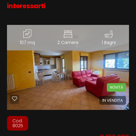
interessarti
107 mq
2 Camere
1 Bagni
NOVITÀ
IN VENDITA
Cod.
8025