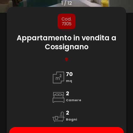
cercare
1
/
12
Provincia
Cod.
7305
Comune
Appartamento in vendita a
Cossignano
70
mq
Tipologia
-
2
multiscelta
Camere
2
Qualsiasi
Bagni
Residenziali