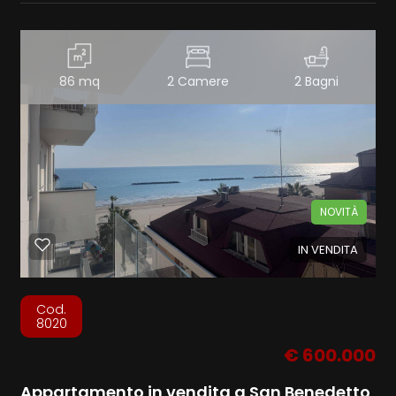
86 mq
2 Camere
2 Bagni
NOVITÀ
IN VENDITA
Cod.
8020
€ 600.000
Appartamento in vendita a San Benedetto