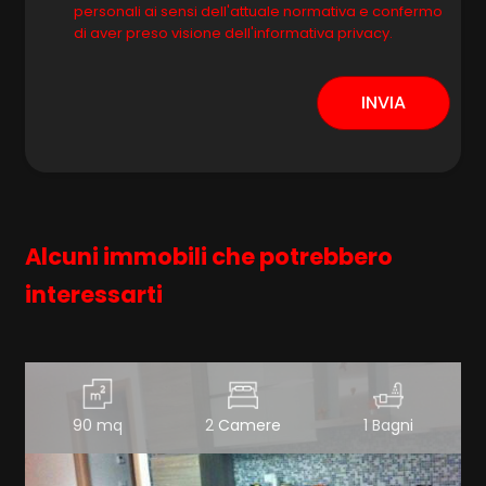
personali ai sensi dell'attuale normativa e confermo
di aver preso visione dell'informativa privacy.
INVIA
Alcuni immobili che potrebbero
interessarti
90 mq
2 Camere
1 Bagni