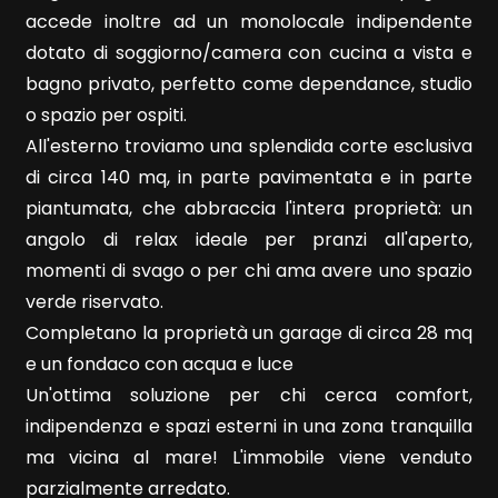
4
accede inoltre ad un monolocale indipendente
dotato di soggiorno/camera con cucina a vista e
5
bagno privato, perfetto come dependance, studio
o spazio per ospiti.
5+
All'esterno troviamo una splendida corte esclusiva
di circa 140 mq, in parte pavimentata e in parte
piantumata, che abbraccia l'intera proprietà: un
Bagni
angolo di relax ideale per pranzi all'aperto,
minimi
momenti di svago o per chi ama avere uno spazio
verde riservato.
Qualsiasi
Completano la proprietà un garage di circa 28 mq
e un fondaco con acqua e luce
1
Un'ottima soluzione per chi cerca comfort,
indipendenza e spazi esterni in una zona tranquilla
2
ma vicina al mare! L'immobile viene venduto
parzialmente arredato.
3