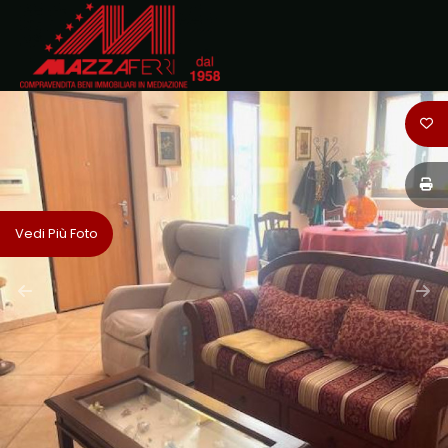
Codice
HOME
CHI
Contratto
SIAMO
Qualsiasi
IMMOBILI
Vedi Più Foto
Vendita
DOVE
SIAMO
Affitto
CONTATTI
Scegli
dove