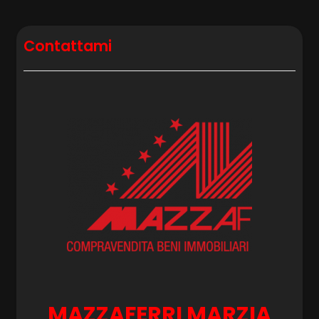
Doccia
Posto auto/Box
Infissi in alluminio
Contattami
Persiane
Balcone/Terrazzo
Ascensore
Arredato
Nuova costruzione
Lusso
MAZZAFERRI MARZIA