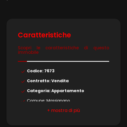
4
5
Caratteristiche
Scopri le caratteristiche di questo
5+
immobile
Camere
Codice: 7673
minime
Contratto: Vendita
Categoria: Appartamento
Qualsiasi
Comune: Massignano
1
Zona: Villa Santi
Totale mq: 125 mq
2