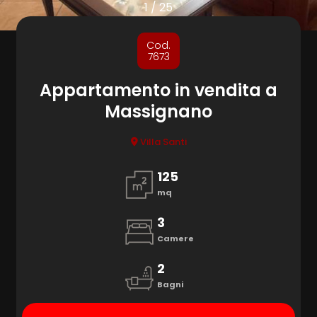
cercare
1
/
25
Provincia
Cod.
7673
Comune
Appartamento in vendita a
Massignano
Villa Santi
125
mq
Tipologia
-
3
multiscelta
Camere
2
Qualsiasi
Bagni
Residenziali