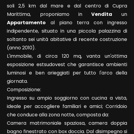
soli 2,5 km dal mare e dal centro di Cupra
Marittima, proponiamo in
Vendita
un
Appartamento
al piano terra con ingresso
indipendente, situato in una piccola palazzina di
soltanto sei unità abitative di recente costruzione
Locali
(anno 2010).
minimi
L'immobile, di circa 120 mq, vanta un'ottima
esposizione estsudovest che garantisce ambienti
Qualsiasi
luminosi e ben arieggiati per tutto l'arco della
giornata.
1
Composizione:
Ingresso su ampio soggiorno con cucina a vista,
2
ideale per accogliere familiari e amici; Corridoio
che conduce alla zona notte, composta da:
3
Camera matrimoniale spaziosa, camera doppia
bagno finestrato con box doccia. Dal disimpegno si