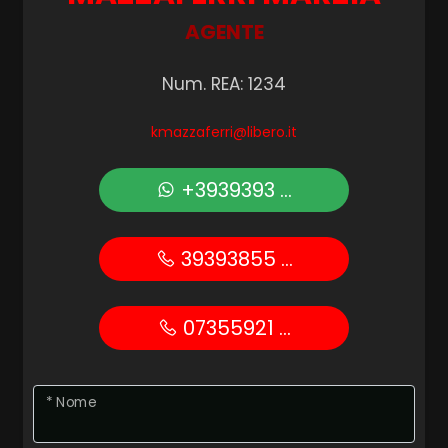
AGENTE
Num. REA: 1234
kmazzaferri@libero.it
+3939393 ...
39393855 ...
07355921 ...
* Nome