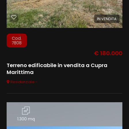
IN VENDITA
Cod.
7808
€ 180.000
Terreno edificabile in vendita a Cupra
Marittima
Residenziale -
1.300 mq