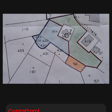
Posto auto/Box
Balcone/Terrazzo
Ascensore
Arredato
Nuova costruzione
Lusso
Contattami