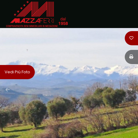
Codice
HOME
CHI
Contratto
SIAMO
Qualsiasi
IMMOBILI
Vedi Più Foto
Vendita
DOVE
SIAMO
Affitto
CONTATTI
Scegli
dove