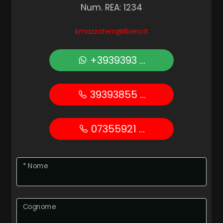
Num. REA: 1234
kmazzaferri@libero.it
+3939393 ...
39393855 ...
07355921 ...
* Nome
Cognome