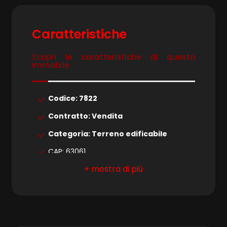
4
5
Caratteristiche
Scopri le caratteristiche di questo
5+
immobile
Bagni
Codice: 7822
minimi
Contratto: Vendita
Categoria: Terreno edificabile
Qualsiasi
CAP: 63061
1
Comune: Massignano
Zona: Residenziale
2
Totale mq: 140 mq
Costruzione presente: 1
3