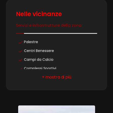
Lotto Frazionabile
Nelle vicinanze
4
Fronte strada
Servizi e infrastrutture della zona
5
Palestre
5+
Centri Benessere
Campi da Calcio
Camere
minime
Complessi Sportivi
Campi da Tennis
Qualsiasi
Piste Ciclabili
Parchi Giochi
1
Trasporti Pubblici
2
Asilo