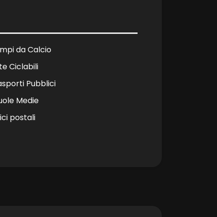
mpi da Calcio
te Ciclabili
asporti Pubblici
uole Medie
ici postali