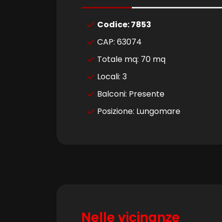
4
Codice: 7853
5
CAP: 63074
Totale mq: 70 mq
5+
Locali: 3
Balconi: Presente
Bagni
minimi
Posizione: Lungomare
Qualsiasi
1
2
Nelle vicinanze
3