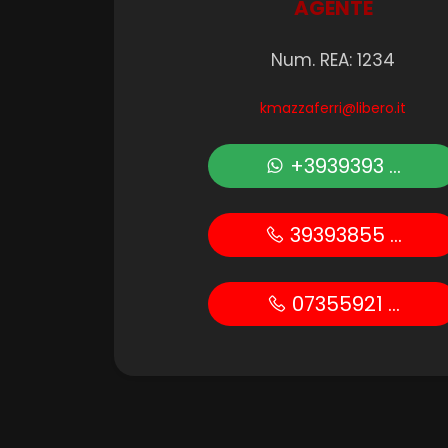
AGENTE
Posto auto/Box
Num. REA: 1234
Balcone/Terrazzo
kmazzaferri@libero.it
Ascensore
+3939393 ...
Arredato
39393855 ...
Nuova costruzione
07355921 ...
Lusso