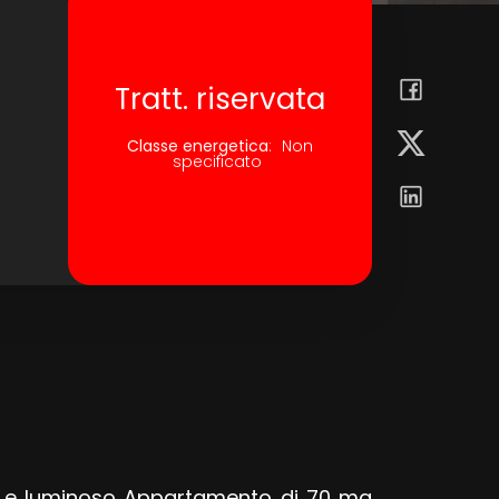
Tratt. riservata
Classe energetica
:
Non
specificato
mpio e luminoso Appartamento di 70 mq