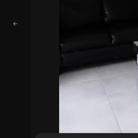
cercare
Provincia
Comune
Tipologia
-
multiscelta
Qualsiasi
Residenziali