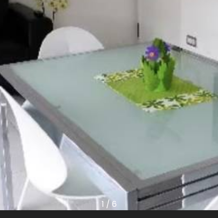
1
/
6