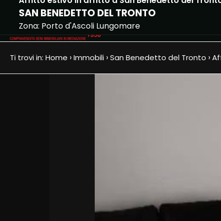
Affitto estivo in affitto a San Benedetto del Tront
SAN BENEDETTO DEL TRONTO
Hom
Codice
Zona: Porto d'Ascoli Lungomare
HOME
›
›
›
Ti trovi in:
Home
Immobili
San Benedetto del Tronto
Af
CHI
Contratto
SIAMO
Qualsiasi
IMMOBILI
Vendita
DOVE
SIAMO
Affitto
CONTATTI
Scegli
dove