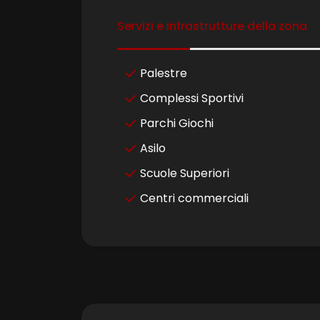
Servizi e infrastrutture della zona
4
Palestre
5
Complessi Sportivi
Parchi Giochi
5+
Asilo
Scuole Superiori
Camere
minime
Centri commerciali
Qualsiasi
1
2