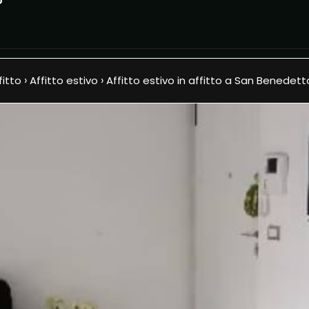
o
e
Chi siamo
Immobili
Dove siamo
›
›
fitto
Affitto estivo
Affitto estivo in affitto a San Benedett