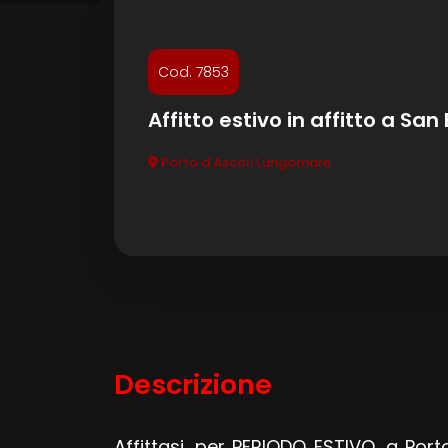
Commerciali
Cod. 7853
Terreni
Affitto estivo in affitto a Sa
Porto d'Ascoli Lungomare
Prezzo
Totale
Descrizione
mq
Affittasi, per PERIODO ESTIVO, a Por