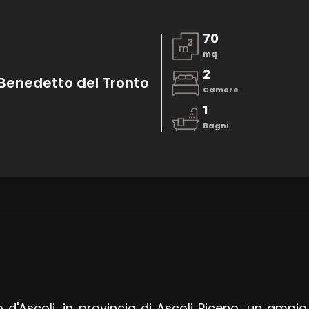
70
mq
2
n Benedetto del Tronto
Camere
1
Bagni
to d'Ascoli, in provincia di Ascoli Piceno, un a