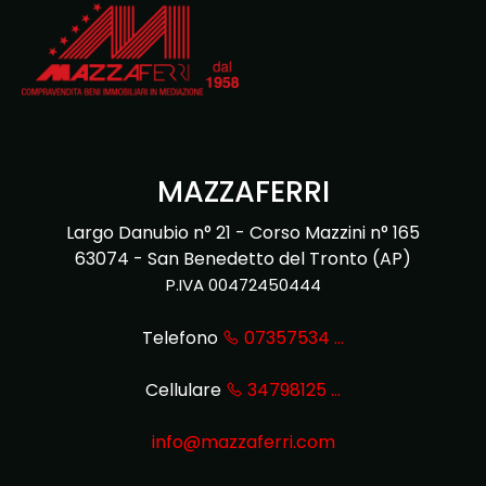
Codice
HOME
CHI
Contratto
SIAMO
MAZZAFERRI
Qualsiasi
Largo Danubio n° 21 - Corso Mazzini n° 165
IMMOBILI
63074 - San Benedetto del Tronto (AP)
P.IVA 00472450444
Vendita
DOVE
Telefono
07357534 ...
SIAMO
Affitto
Cellulare
34798125 ...
CONTATTI
Scegli
info@mazzaferri.com
dove