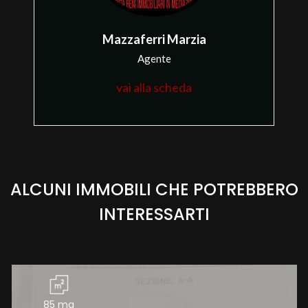
4
Mazzaferri Marzia
5
Agente
5+
vai alla scheda
Bagni
minimi
ALCUNI IMMOBILI CHE POTREBBERO
Qualsiasi
INTERESSARTI
1
2
85 mq
3