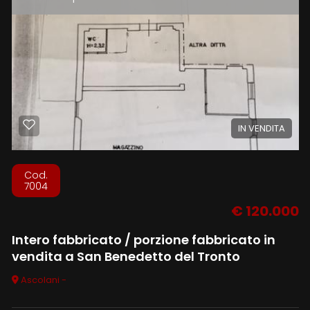
4
5
5+
IN VENDITA
Camere
Cod.
7004
minime
€ 120.000
Qualsiasi
Intero fabbricato / porzione fabbricato in
vendita a San Benedetto del Tronto
1
Ascolani -
2