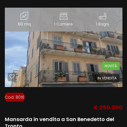
3
60 mq
1 Camere
1 Bagni
4
5
5+
NOVITÀ
IN VENDITA
Altre
opzioni
Cod. 8016
-
€ 250.000
multiscelta
Mansarda in vendita a San Benedetto del
Giardino
Tronto