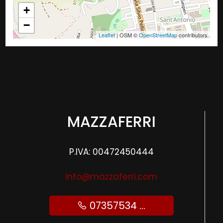
+
−
Leaflet
| OSM ©
OpenStreetMap
contributors
MAZZAFERRI
P.IVA: 00472450444
info@mazzaferri.com
07357534 ...