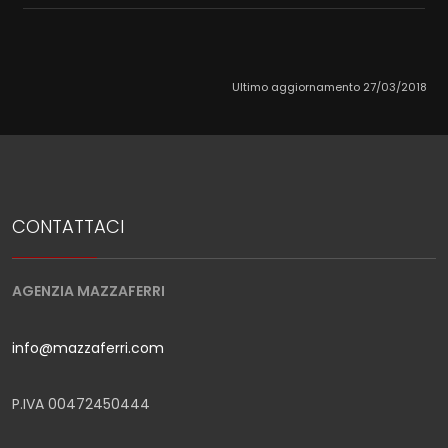
Ultimo aggiornamento 27/03/2018
CONTATTACI
AGENZIA MAZZAFERRI
info@mazzaferri.com
P.IVA 00472450444