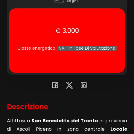
cercare
Bagni
Provincia
€ 3.000
Comune
Classe energetica
:
VA - In Fase Di Valutazione
Tipologia
-
multiscelta
Descrizione
Qualsiasi
Affittasi a
San Benedetto del Tronto
in provincia
di Ascoli Piceno in zona centrale
Locale
Residenziali