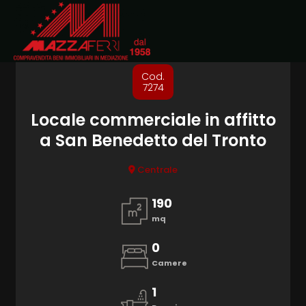
Codice
HOME
Cod.
CHI
7274
Contratto
SIAMO
Locale commerciale in affitto
a San Benedetto del Tronto
Qualsiasi
IMMOBILI
Centrale
Vendita
DOVE
190
SIAMO
mq
Affitto
0
CONTATTI
Camere
Scegli
dove
1