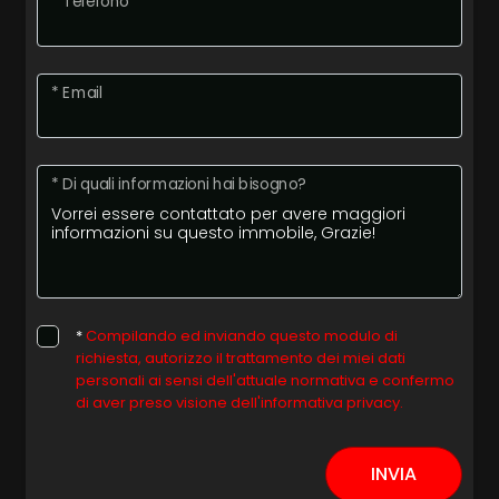
* Telefono
3
* Email
4
* Di quali informazioni hai bisogno?
5
5+
Altre
*
Compilando ed inviando questo modulo di
opzioni
richiesta, autorizzo il trattamento dei miei dati
personali ai sensi dell'attuale normativa e confermo
-
di aver preso visione dell'informativa privacy.
multiscelta
INVIA
Giardino