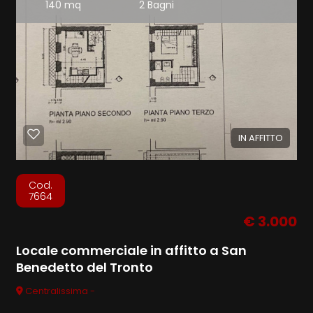
140 mq
2 Bagni
IN AFFITTO
Cod.
7664
€ 3.000
Locale commerciale in affitto a San
Benedetto del Tronto
Centralissima -