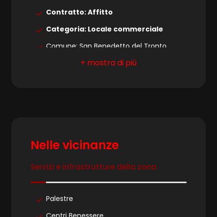
Contratto: Affitto
Categoria: Locale commerciale
Comune: San Benedetto del Tronto
Zona: Centrale
Locali
minimi
Totale mq: 190 mq
Bagni: 1
Qualsiasi
Stato conservazione: Mediocre
Numero Vetrine: 4
1
Nelle vicinanze
Riscaldamento: Autonomo
2
Posizione: Centrale
Servizi e infrastrutture della zona
Aria condizionata
3
Copertura Fastweb
Palestre
Allarme
Centri Benessere