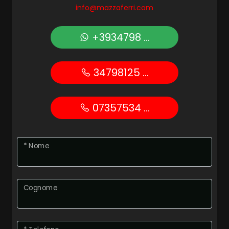
Uffici postali
info@mazzaferri.com
Centri commerciali
4
+3934798 ...
Uffici comunali
5
34798125 ...
5+
07357534 ...
Camere
minime
* Nome
Qualsiasi
Cognome
1
2