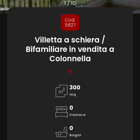
cercare
1
/
10
Provincia
Cod.
5827
Comune
Villetta a schiera /
Bifamiliare in vendita a
Colonnella
Tipologia
300
-
mq
multiscelta
0
Camere
Qualsiasi
0
Bagni
Residenziali