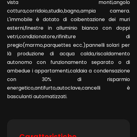
4
vista monti,angolo
cottura,corridoio,studio,bagno,ampia camera.
5
L'immobile è dotato di coibentazione dei muri
esterni,finestre in alluminio bianco con doppi
vetri,condizionatore,rifiniture di
5+
pregio(marmo,parquettes ecc.)pannelli solari per
là produzione di acqua calda,riscaldamento
Bagni
autonomo con funzionamento separato o di
minimi
ambedue i appartamenti,caldaia a condensazione
con 30% di risparmio
Qualsiasi
energetico,antifurto,autoclave,cancelli è
basculanti automatizzati.
1
2
Caratteristiche
3