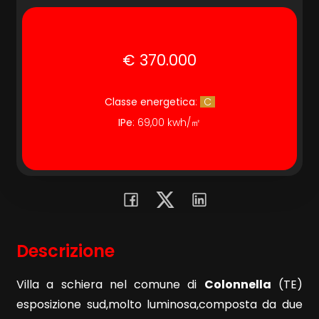
Commerciali
€ 370.000
Terreni
Classe energetica
:
C
IPe
: 69,00 kwh/㎡
Prezzo
Descrizione
Totale
mq
Villa a schiera nel comune di
Colonnella
(TE)
esposizione sud,molto luminosa,composta da due