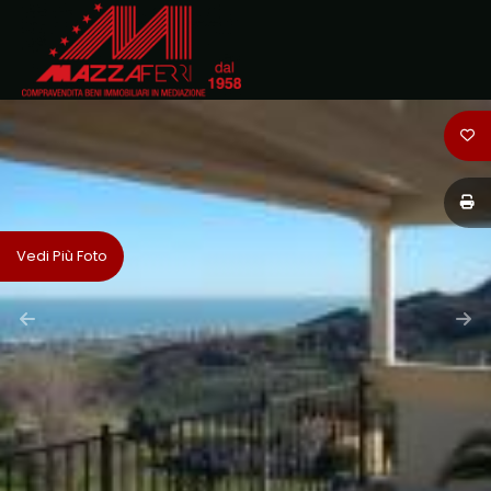
Codice
HOME
CHI
Contratto
SIAMO
Qualsiasi
IMMOBILI
Vedi Più Foto
Vendita
DOVE
SIAMO
Affitto
CONTATTI
Scegli
dove