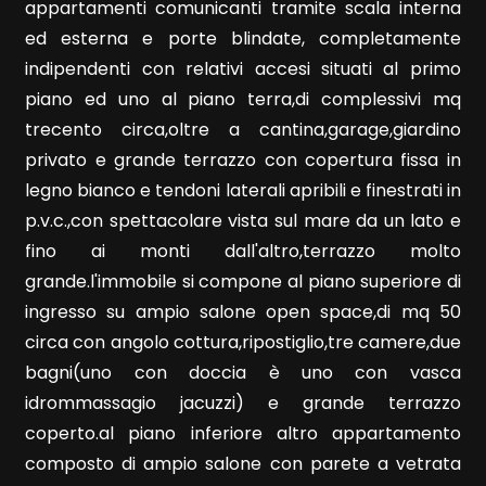
appartamenti comunicanti tramite scala interna
ed esterna e porte blindate, completamente
indipendenti con relativi accesi situati al primo
piano ed uno al piano terra,di complessivi mq
trecento circa,oltre a cantina,garage,giardino
Locali
privato e grande terrazzo con copertura fissa in
minimi
legno bianco e tendoni laterali apribili e finestrati in
p.v.c.,con spettacolare vista sul mare da un lato e
Qualsiasi
fino ai monti dall'altro,terrazzo molto
grande.l'immobile si compone al piano superiore di
1
ingresso su ampio salone open space,di mq 50
circa con angolo cottura,ripostiglio,tre camere,due
2
bagni(uno con doccia è uno con vasca
idrommassagio jacuzzi) e grande terrazzo
3
coperto.al piano inferiore altro appartamento
composto di ampio salone con parete a vetrata