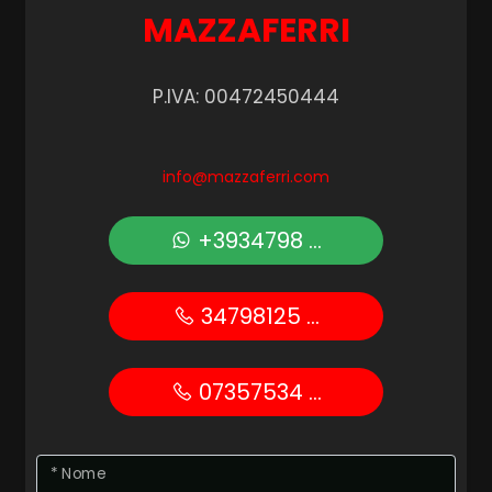
MAZZAFERRI
Posto auto/Box
P.IVA: 00472450444
Balcone/Terrazzo
Ascensore
info@mazzaferri.com
+3934798 ...
Arredato
Nuova costruzione
34798125 ...
Lusso
07357534 ...
* Nome