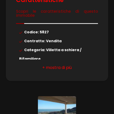
Scopri le caratteristiche di questo
4
immobile
5
Codice: 5827
Contratto: Vendita
5+
Categoria: Villetta a schiera /
Bifamiliare
Camere
Comune: Colonnella
minime
Totale mq: 300 mq
Qualsiasi
Locali: 8
Stato conservazione: Buono
1
Arredato: Arredato
2