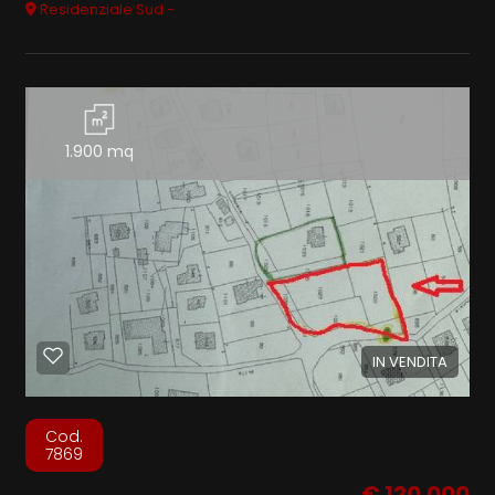
Residenziale Sud -
1.900 mq
IN VENDITA
Cod.
7869
€ 120.000