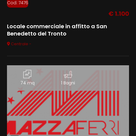
Cod. 7476
€ 1.100
Locale commerciale in affitto a San
Benedetto del Tronto
Centrale -
74 mq
1 Bagni