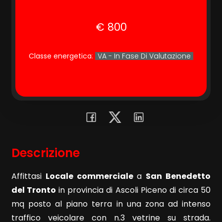
€ 800
Commerciali
Terreni
Classe energetica
:
VA - In Fase Di Valutazione
Prezzo
Descrizione
Affittasi
Locale commerciale
a
San Benedetto
Totale
del Tronto
in provincia di Ascoli Piceno di circa 50
mq
mq posto al piano terra in una zona ad intenso
traffico veicolare con n.3 vetrine su strada.