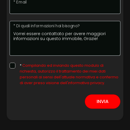
* Email
Posto auto/Box
* Di quali informazioni hai bisogno?
Balcone/Terrazzo
Ascensore
Arredato
*
Compilando ed inviando questo modulo di
richiesta, autorizzo il trattamento dei miei dati
personali ai sensi dell'attuale normativa e confermo
Nuova costruzione
di aver preso visione dell'informativa privacy.
Lusso
INVIA