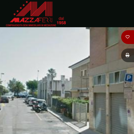
Codice
HOME
CHI
Contratto
SIAMO
Qualsiasi
IMMOBILI
Vendita
DOVE
SIAMO
Affitto
CONTATTI
Scegli
dove