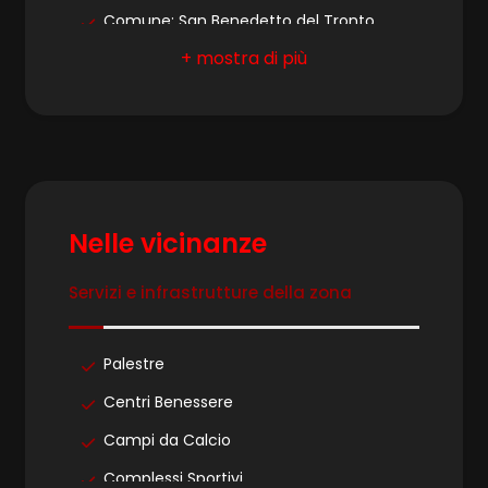
4
Comune: San Benedetto del Tronto
Zona: Lungomare
5
Totale mq: 50 mq
5+
Bagni: 1
Locali: 2
Bagni
Stato conservazione: Discreto
minimi
Nelle vicinanze
Numero Vetrine: 3
Riscaldamento: Autonomo
Servizi e infrastrutture della zona
Qualsiasi
Bagni: a Norma
1
Palestre
Centri Benessere
2
Campi da Calcio
Complessi Sportivi
3