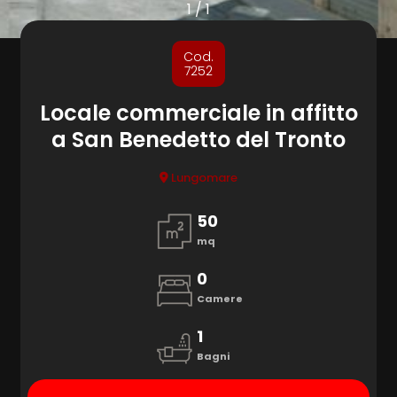
cercare
1
/
1
Provincia
Cod.
7252
Comune
Locale commerciale in affitto
a San Benedetto del Tronto
Lungomare
50
mq
Tipologia
-
0
multiscelta
Camere
1
Qualsiasi
Bagni
Residenziali