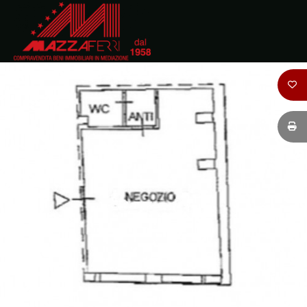
Codice
HOME
CHI
Contratto
SIAMO
Qualsiasi
IMMOBILI
Vendita
DOVE
SIAMO
Affitto
CONTATTI
Scegli
dove