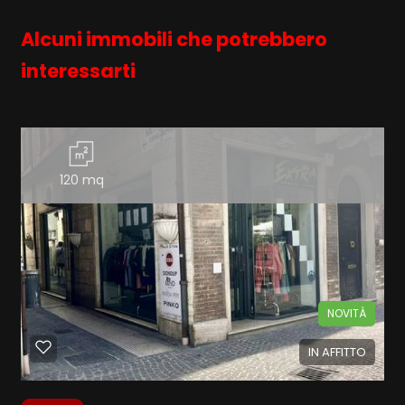
Alcuni immobili che potrebbero
interessarti
120 mq
NOVITÀ
IN AFFITTO