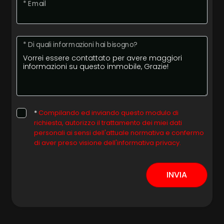
* Email
Posto auto/Box
* Di quali informazioni hai bisogno?
Balcone/Terrazzo
Ascensore
Arredato
*
Compilando ed inviando questo modulo di
richiesta, autorizzo il trattamento dei miei dati
personali ai sensi dell'attuale normativa e confermo
Nuova costruzione
di aver preso visione dell'informativa privacy.
Lusso
INVIA