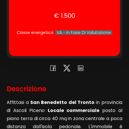
€ 1.500
Commerciali
Terreni
Classe energetica
:
VA - In Fase Di Valutazione
Prezzo
Descrizione
Affittasi a
San Benedetto del Tronto
in provincia
Totale
di Ascoli Piceno
Locale commerciale
posto al
mq
piano terra di circa 40 mq in zona centrale a poca
distanza dall'isola pedonale. L'immobile è