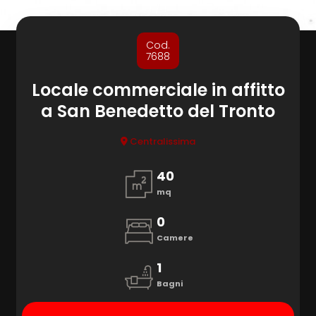
cercare
1
/
1
Provincia
Cod.
7688
Comune
Locale commerciale in affitto
a San Benedetto del Tronto
Centralissima
40
mq
Tipologia
-
0
multiscelta
Camere
1
Qualsiasi
Bagni
Residenziali