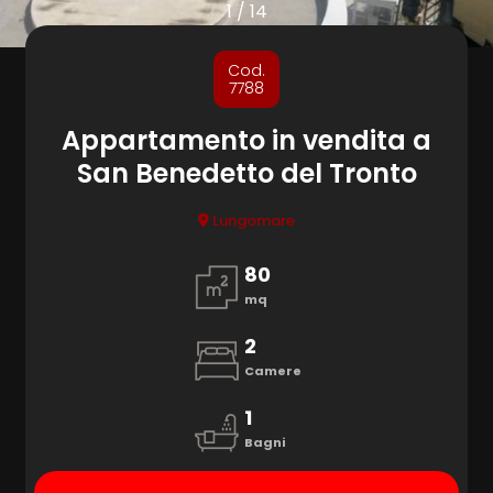
cercare
1
/
14
Provincia
Cod.
7788
Comune
Appartamento in vendita a
San Benedetto del Tronto
Lungomare
80
mq
Tipologia
-
2
multiscelta
Camere
1
Qualsiasi
Bagni
Residenziali