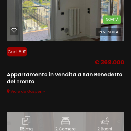
NOVITÀ
IN VENDITA
Cod. 8011
€ 369.000
Appartamento in vendita a San Benedetto
del Tronto
Viale de Gasperi -
115 mq
2 Camere
2 Bagni