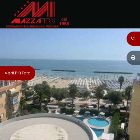
Codice
HOME
CHI
Contratto
SIAMO
Qualsiasi
IMMOBILI
Vedi Più Foto
Vendita
DOVE
SIAMO
Affitto
CONTATTI
Scegli
dove