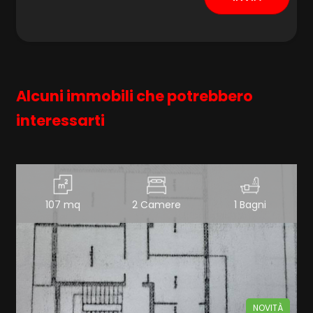
Alcuni immobili che potrebbero
interessarti
107 mq
2 Camere
1 Bagni
NOVITÀ