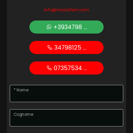
info@mazzaferri.com
Posto auto/Box
+3934798 ...
Balcone/Terrazzo
34798125 ...
Ascensore
Arredato
07357534 ...
Nuova costruzione
* Nome
Lusso
Cognome