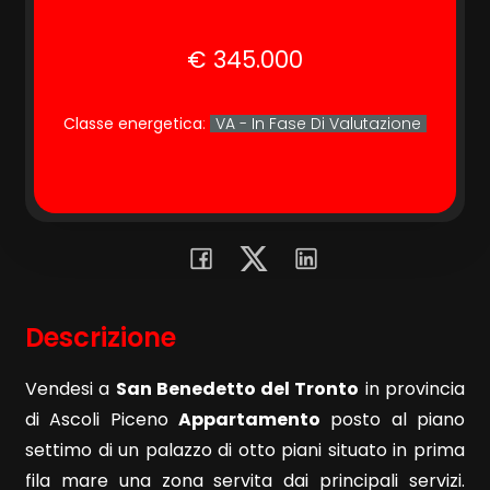
€ 345.000
Commerciali
Terreni
Classe energetica
:
VA - In Fase Di Valutazione
Prezzo
Descrizione
Vendesi a
San Benedetto del Tronto
in provincia
Totale
di Ascoli Piceno
Appartamento
posto al piano
mq
settimo di un palazzo di otto piani situato in prima
fila mare una zona servita dai principali servizi.