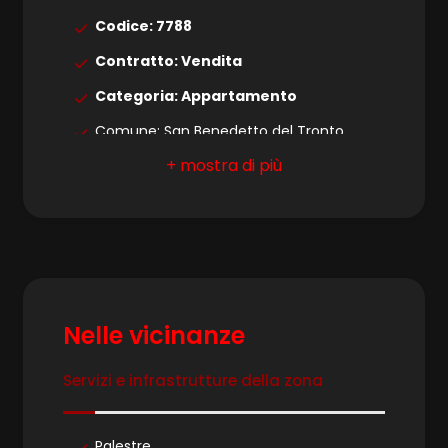
4
Codice: 7788
5
Contratto: Vendita
Categoria: Appartamento
5+
Comune: San Benedetto del Tronto
Zona: Lungomare
Bagni
Totale mq: 80 mq
minimi
Camere: 2
Bagni: 1
Qualsiasi
Locali: 3
Nelle vicinanze
1
Stato conservazione: Buono
Piano: 7
Servizi e infrastrutture della zona
2
Piani totali: 8
3
Riscaldamento: Autonomo
Palestre