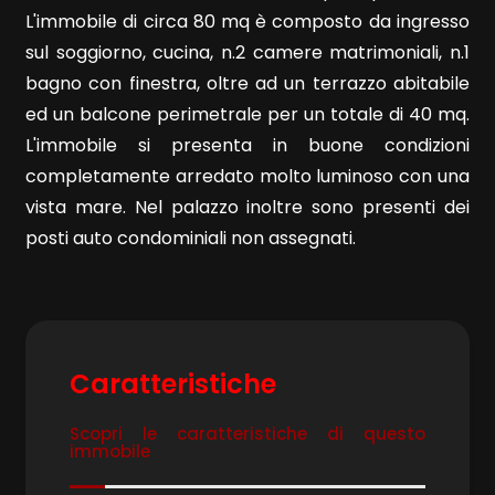
L'immobile di circa 80 mq è composto da ingresso
sul soggiorno, cucina, n.2 camere matrimoniali, n.1
bagno con finestra, oltre ad un terrazzo abitabile
ed un balcone perimetrale per un totale di 40 mq.
L'immobile si presenta in buone condizioni
Locali
completamente arredato molto luminoso con una
minimi
vista mare. Nel palazzo inoltre sono presenti dei
posti auto condominiali non assegnati.
Qualsiasi
1
2
Caratteristiche
Scopri le caratteristiche di questo
3
immobile