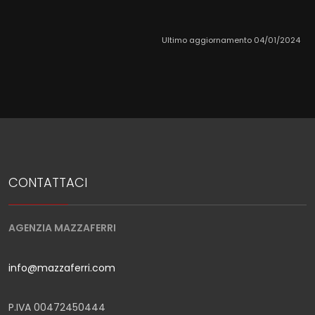
Ultimo aggiornamento 04/01/2024
CONTATTACI
AGENZIA MAZZAFERRI
info@mazzaferri.com
P.IVA 00472450444