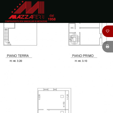
Codice
HOME
CHI
Contratto
SIAMO
Qualsiasi
IMMOBILI
Vendita
DOVE
SIAMO
Affitto
CONTATTI
Scegli
dove