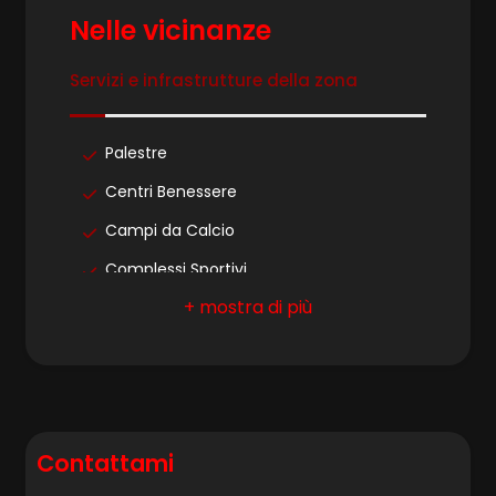
Nelle vicinanze
Stato conservazione: Da ristrutturare
4
Riscaldamento: Autonomo
Servizi e infrastrutture della zona
Infissi in legno
5
Persiane
Palestre
5+
Centri Benessere
Campi da Calcio
Camere
Complessi Sportivi
minime
Campi da Tennis
Piste Ciclabili
Qualsiasi
Parchi Giochi
1
Stazione Ferroviaria
Contattami
Trasporti Pubblici
2