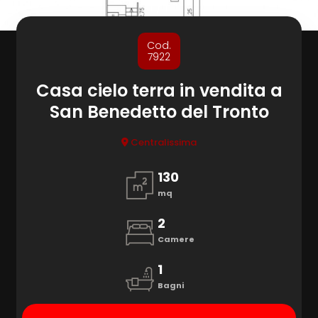
cercare
1
/
1
Provincia
Cod.
7922
Comune
Casa cielo terra in vendita a
San Benedetto del Tronto
Centralissima
130
mq
Tipologia
-
2
multiscelta
Camere
1
Qualsiasi
Bagni
Residenziali