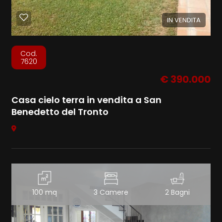
IN VENDITA
Cod.
7620
€ 390.000
Casa cielo terra in vendita a San
Benedetto del Tronto
100 mq
3 Camere
2 Bagni