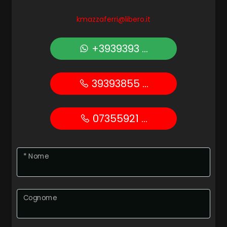
kmazzaferri@libero.it
Posto auto/Box
+3939393 ...
Balcone/Terrazzo
Ascensore
39393855 ...
Arredato
07355921 ...
Nuova costruzione
* Nome
Lusso
Cognome