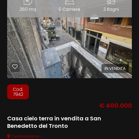
260 mq
5 Camere
3 Bagni
IN VENDITA
Cod.
7942
€ 400.000
Casa cielo terra in vendita a San
Benedetto del Tronto
Centralissima -