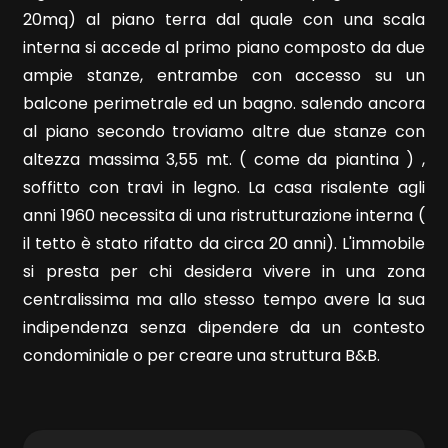
20mq) al piano terra dal quale con una scala
interna si accede al primo piano composto da due
ampie stanze, entrambe con accesso su un
balcone perimetrale ed un bagno. salendo ancora
al piano secondo troviamo altre due stanze con
Locali
altezza massima 3,55 mt. ( come da piantina ) ,
minimi
soffitto con travi in legno. La casa risalente agli
anni 1960 necessita di una ristrutturazione interna (
Qualsiasi
il tetto è stato rifatto da circa 20 anni). L'immobile
si presta per chi desidera vivere in una zona
1
centralissima ma allo stesso tempo avere la sua
indipendenza senza dipendere da un contesto
2
condominiale o per creare una struttura B&B.
3