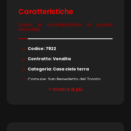
4
Caratteristiche
5
Scopri le caratteristiche di questo
immobile
5+
Codice: 7922
Bagni
Contratto: Vendita
minimi
Categoria: Casa cielo terra
Comune: San Benedetto del Tronto
Qualsiasi
Zona: Centralissima
1
Totale mq: 130 mq
Camere: 2
2
Bagni: 1
3
Locali: 5