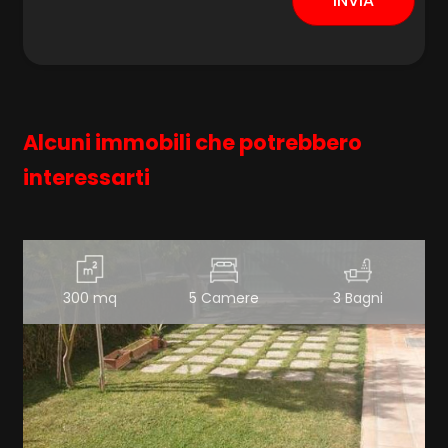
INVIA
Alcuni immobili che potrebbero
interessarti
300 mq
5 Camere
3 Bagni