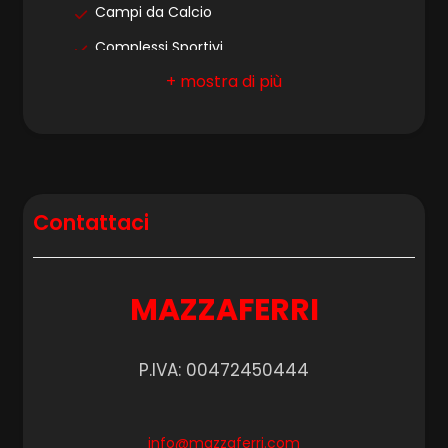
Campi da Calcio
Complessi Sportivi
4
Campi da Tennis
5
Piste Ciclabili
Parchi Giochi
5+
Stazione Ferroviaria
Contattaci
Trasporti Pubblici
Camere
Asilo
minime
Scuole Elementari
MAZZAFERRI
Qualsiasi
Scuole Medie
Scuole Superiori
P.IVA: 00472450444
1
Bar
Uffici postali
2
info@mazzaferri.com