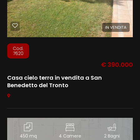
IN VENDITA
Cod.
7620
€ 390.000
Casa cielo terra in vendita a San
Benedetto del Tronto
450 mq
4 Camere
2 Bagni