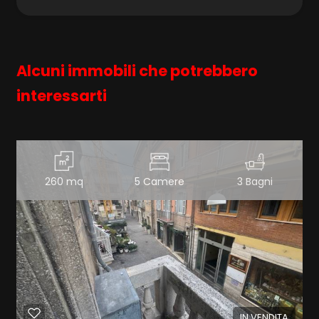
Alcuni immobili che potrebbero
interessarti
260 mq
5 Camere
3 Bagni
IN VENDITA