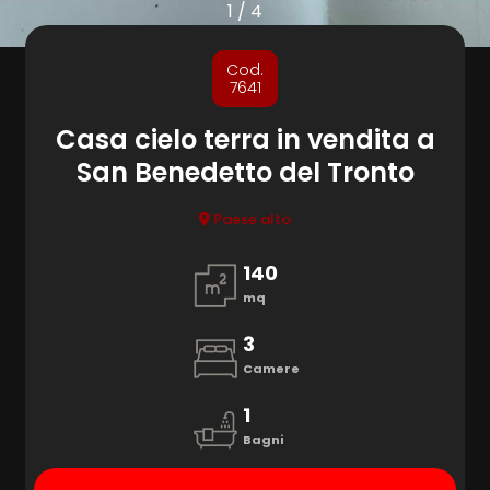
cercare
1
/
4
Provincia
Cod.
7641
Comune
Casa cielo terra in vendita a
San Benedetto del Tronto
Paese alto
140
mq
Tipologia
-
3
multiscelta
Camere
1
Qualsiasi
Bagni
Residenziali