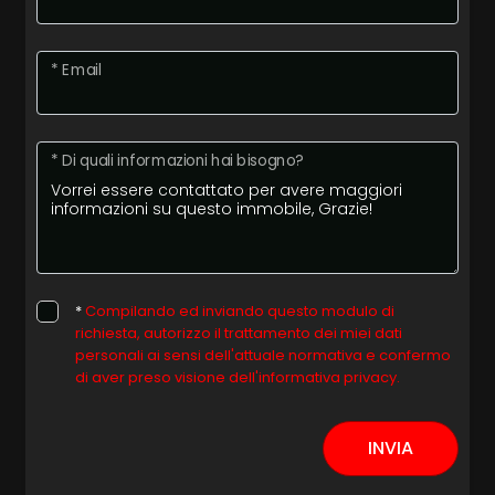
Posto auto/Box
* Email
Balcone/Terrazzo
* Di quali informazioni hai bisogno?
Ascensore
Arredato
Nuova costruzione
*
Compilando ed inviando questo modulo di
richiesta, autorizzo il trattamento dei miei dati
personali ai sensi dell'attuale normativa e confermo
Lusso
di aver preso visione dell'informativa privacy.
INVIA