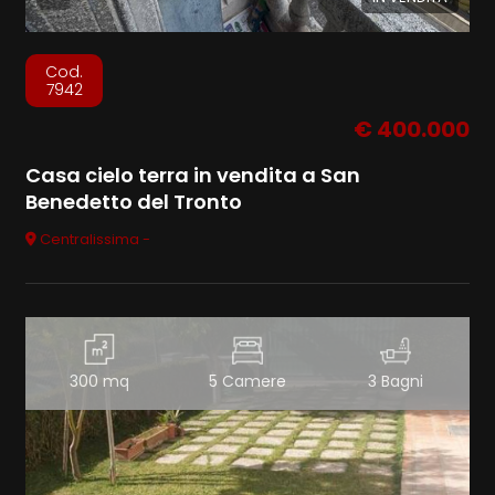
Cod.
7942
€ 400.000
Casa cielo terra in vendita a San
Benedetto del Tronto
Centralissima -
300 mq
5 Camere
3 Bagni