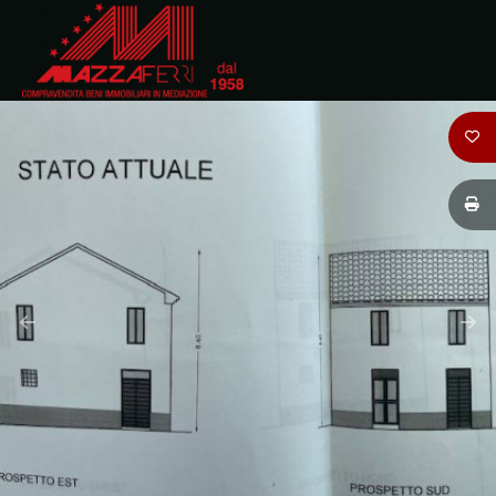
Codice
HOME
CHI
Contratto
SIAMO
Qualsiasi
IMMOBILI
Vendita
DOVE
SIAMO
Affitto
CONTATTI
Scegli
dove