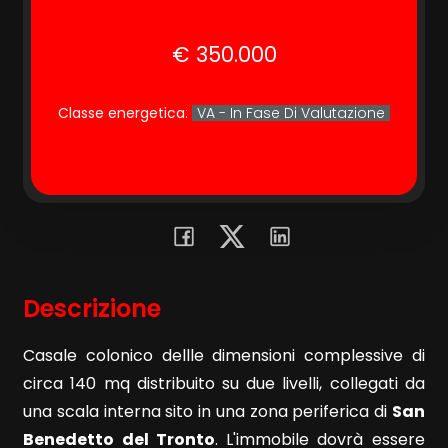
€ 350.000
Commerciali
Terreni
Classe energetica
:
VA - In Fase Di Valutazione
Prezzo
Descrizione
Casale colonico dellle dimensioni complessive di
Totale
circa 140 mq distribuito su due livelli, collegati da
mq
una scala interna sito in una zona periferica di
San
Benedetto del Tronto
. L'immobile dovrà essere