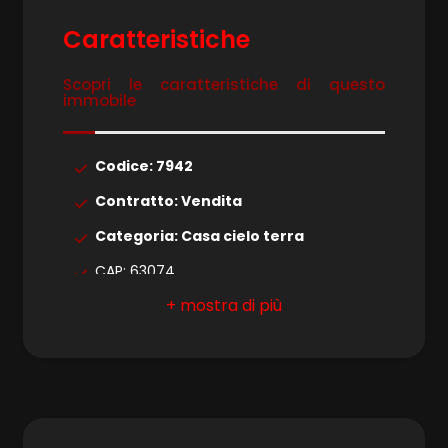
4
Caratteristiche
5
Scopri le caratteristiche di questo
immobile
5+
Codice: 7942
Bagni
Contratto: Vendita
minimi
Categoria: Casa cielo terra
CAP: 63074
Qualsiasi
Comune: San Benedetto del Tronto
1
Zona: Centralissima
Totale mq: 260 mq
2
Camere: 5
3
Bagni: 3