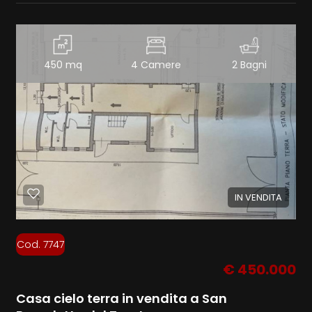
450 mq
4 Camere
2 Bagni
IN VENDITA
Cod. 7747
€ 450.000
Casa cielo terra in vendita a San