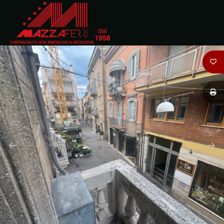
Codice
HOME
CHI
Contratto
SIAMO
Qualsiasi
IMMOBILI
Vendita
DOVE
SIAMO
Affitto
CONTATTI
Scegli
dove