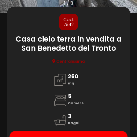
cercare
1
/
3
Provincia
Cod.
7942
Comune
Casa cielo terra in vendita a
San Benedetto del Tronto
Centralissima
260
mq
Tipologia
-
5
multiscelta
Camere
3
Qualsiasi
Bagni
Residenziali