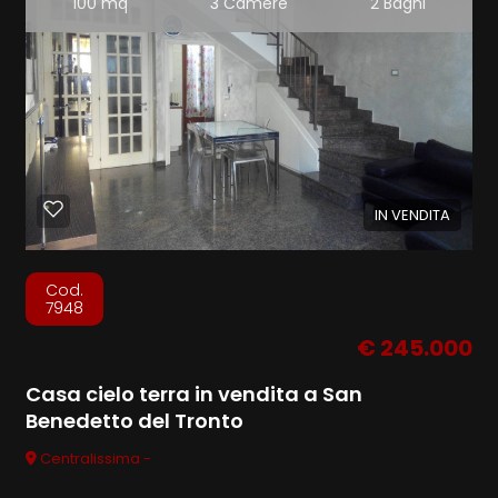
100 mq
3 Camere
2 Bagni
IN VENDITA
Cod.
7948
€ 245.000
Casa cielo terra in vendita a San
Benedetto del Tronto
Centralissima -