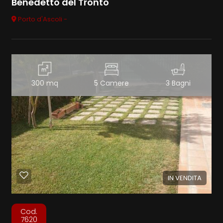
Benedetto del Tronto
Porto d'Ascoli -
300 mq
5 Camere
3 Bagni
IN VENDITA
Cod.
7620