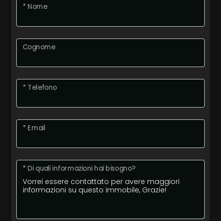
* Nome
Posto auto/Box
Cognome
Balcone/Terrazzo
Ascensore
* Telefono
Arredato
* Email
Nuova costruzione
Lusso
* Di quali informazioni hai bisogno?