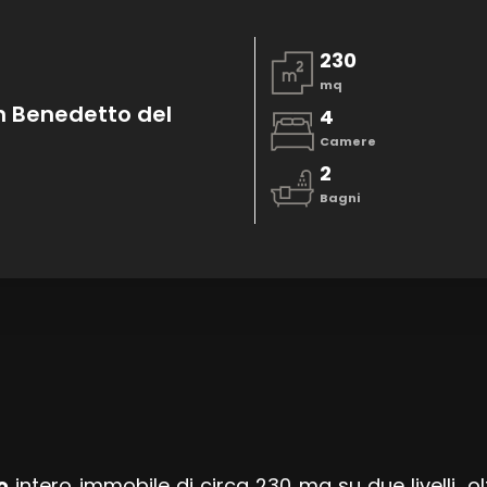
230
mq
n Benedetto del
4
Camere
2
Bagni
o
intero immobile di circa 230 mq su due livelli, o