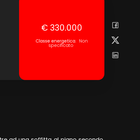
€ 330.000
Classe energetica
:
Non
specificato
ltre ad una soffitta al piano secondo,