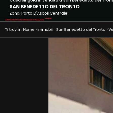
Casa singola in vendita a San Benedetto del Tron
SAN BENEDETTO DEL TRONTO
Hom
Codice
Zona: Porto D'Ascoli Centrale
HOME
›
›
›
Ti trovi in:
Home
Immobili
San Benedetto del Tronto
Ve
CHI
Contratto
SIAMO
Qualsiasi
IMMOBILI
Vendita
DOVE
SIAMO
Affitto
CONTATTI
Scegli
dove