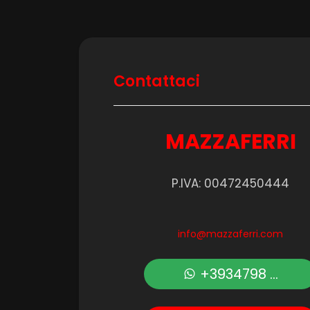
3
4
Contattaci
5
MAZZAFERRI
5+
P.IVA: 00472450444
Altre
opzioni
info@mazzaferri.com
-
multiscelta
+3934798 ...
Giardino