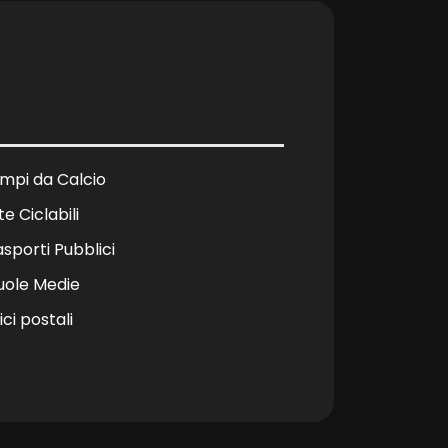
mpi da Calcio
te Ciclabili
asporti Pubblici
uole Medie
ici postali