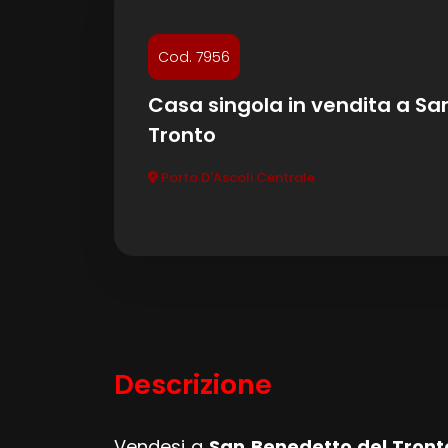
Commerciali
Cod. 7956
Casa singola in vendita a Sa
Terreni
Tronto
Porto D'Ascoli Centrale
Prezzo
Totale
Descrizione
mq
Vendesi a
San Benedetto del Tront