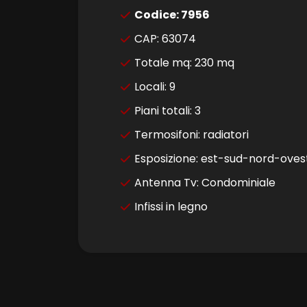
4
Codice: 7956
CAP: 63074
5
Totale mq: 230 mq
5+
Locali: 9
Piani totali: 3
Bagni
Termosifoni: radiatori
minimi
Esposizione: est-sud-nord-oves
Antenna Tv: Condominiale
Qualsiasi
Infissi in legno
1
2
3