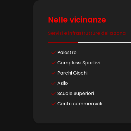
4
Nelle vicinanze
Servizi e infrastrutture della zona
5
5+
Palestre
Complessi Sportivi
Camere
Parchi Giochi
minime
Asilo
Scuole Superiori
Qualsiasi
Centri commerciali
1
2