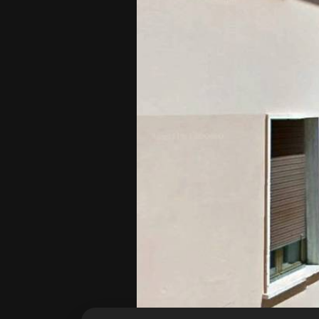
cercare
Provincia
Comune
Tipologia
-
multiscelta
Qualsiasi
Residenziali