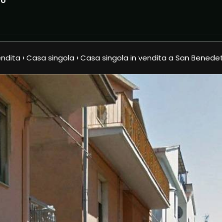
to
e
Chi siamo
Immobili
Dove siamo
›
›
ndita
Casa singola
Casa singola in vendita a San Benede