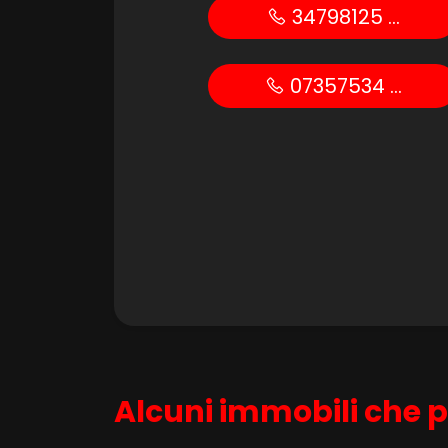
34798125 ...
Posto auto/Box
07357534 ...
Balcone/Terrazzo
Ascensore
Arredato
Nuova costruzione
Lusso
Alcuni immobili che p