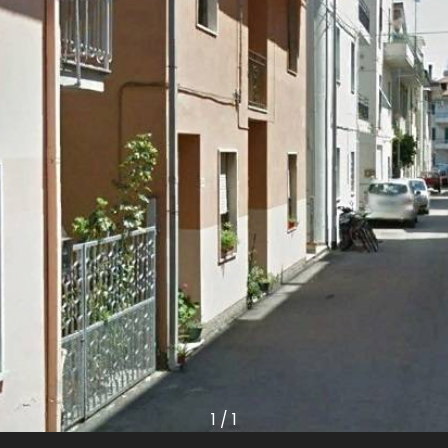
1
/
1